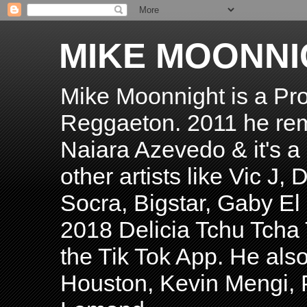
MIKE MOONNI
Mike Moonnight is a Pro
Reggaeton. 2011 he re
Naiara Azevedo & it's a H
other artists like Vic J
Socra, Bigstar, Gaby E
2018 Delicia Tchu Tcha 
the Tik Tok App. He als
Houston, Kevin Mengi, P