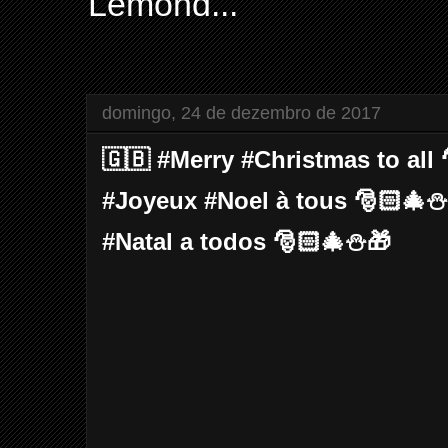
Lemond...
domingo, 24 de dezembro de 2017
🇬🇧 #Merry #Christmas to all
#Joyeux #Noel à tous 🎅🏻🎄⛄
#Natal a todos 🎅🏻🎄⛄🎁