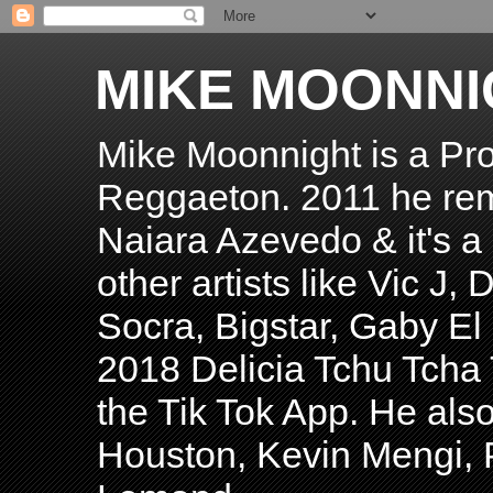
MIKE MOONNI
Mike Moonnight is a Pro
Reggaeton. 2011 he re
Naiara Azevedo & it's a H
other artists like Vic J
Socra, Bigstar, Gaby E
2018 Delicia Tchu Tcha 
the Tik Tok App. He als
Houston, Kevin Mengi, P