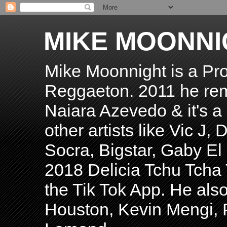
MIKE MOONNI
Mike Moonnight is a Pro
Reggaeton. 2011 he re
Naiara Azevedo & it's a H
other artists like Vic J
Socra, Bigstar, Gaby E
2018 Delicia Tchu Tcha 
the Tik Tok App. He als
Houston, Kevin Mengi, P