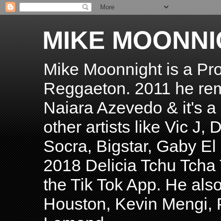
MIKE MOONNI
Mike Moonnight is a Pro
Reggaeton. 2011 he re
Naiara Azevedo & it's a H
other artists like Vic J
Socra, Bigstar, Gaby E
2018 Delicia Tchu Tcha 
the Tik Tok App. He als
Houston, Kevin Mengi, P