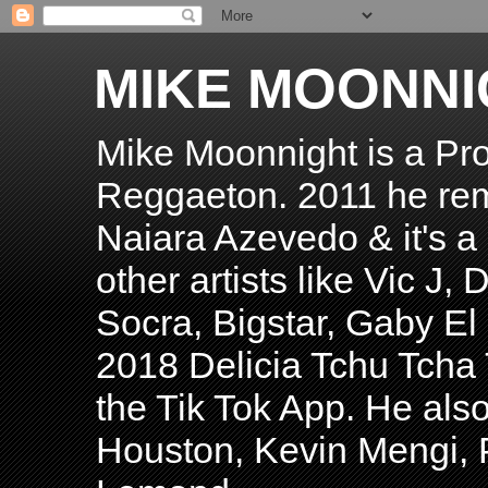
MIKE MOONNI
Mike Moonnight is a Pro
Reggaeton. 2011 he re
Naiara Azevedo & it's a H
other artists like Vic J
Socra, Bigstar, Gaby E
2018 Delicia Tchu Tcha 
the Tik Tok App. He als
Houston, Kevin Mengi, P