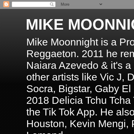
MIKE MOONNI
Mike Moonnight is a Pro
Reggaeton. 2011 he re
Naiara Azevedo & it's a H
other artists like Vic J
Socra, Bigstar, Gaby E
2018 Delicia Tchu Tcha 
the Tik Tok App. He als
Houston, Kevin Mengi, P