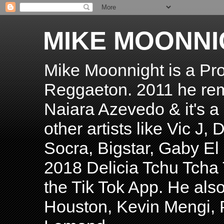
MIKE MOONNI
Mike Moonnight is a Pro
Reggaeton. 2011 he re
Naiara Azevedo & it's a H
other artists like Vic J
Socra, Bigstar, Gaby E
2018 Delicia Tchu Tcha 
the Tik Tok App. He als
Houston, Kevin Mengi, P