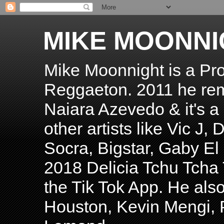
MIKE MOONNI
Mike Moonnight is a Pro
Reggaeton. 2011 he re
Naiara Azevedo & it's a H
other artists like Vic J
Socra, Bigstar, Gaby E
2018 Delicia Tchu Tcha 
the Tik Tok App. He als
Houston, Kevin Mengi, P