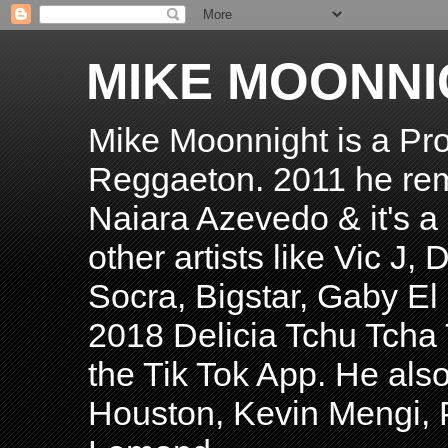
MIKE MOONNI
Mike Moonnight is a Pro
Reggaeton. 2011 he re
Naiara Azevedo & it's a H
other artists like Vic J
Socra, Bigstar, Gaby E
2018 Delicia Tchu Tcha 
the Tik Tok App. He als
Houston, Kevin Mengi, P