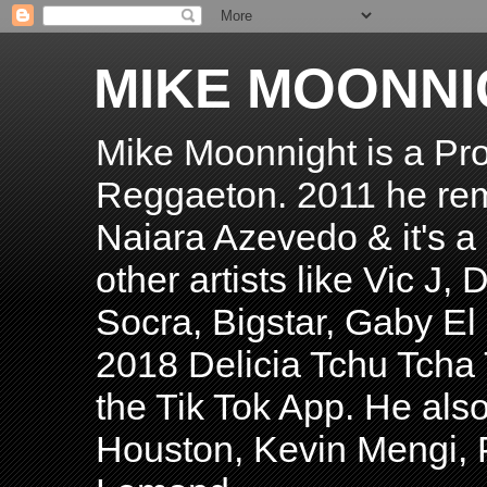
MIKE MOONNI
Mike Moonnight is a Pro
Reggaeton. 2011 he re
Naiara Azevedo & it's a H
other artists like Vic J
Socra, Bigstar, Gaby E
2018 Delicia Tchu Tcha 
the Tik Tok App. He als
Houston, Kevin Mengi, P