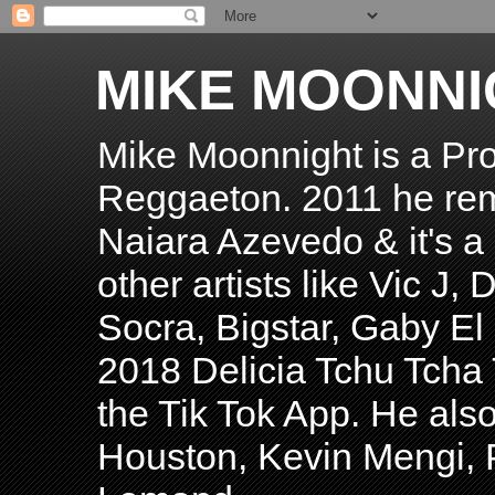
MIKE MOONNI
Mike Moonnight is a Pro
Reggaeton. 2011 he re
Naiara Azevedo & it's a H
other artists like Vic J
Socra, Bigstar, Gaby E
2018 Delicia Tchu Tcha 
the Tik Tok App. He als
Houston, Kevin Mengi, P