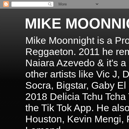
MIKE MOONNI
Mike Moonnight is a Pro
Reggaeton. 2011 he re
Naiara Azevedo & it's a H
other artists like Vic J
Socra, Bigstar, Gaby E
2018 Delicia Tchu Tcha 
the Tik Tok App. He als
Houston, Kevin Mengi, P