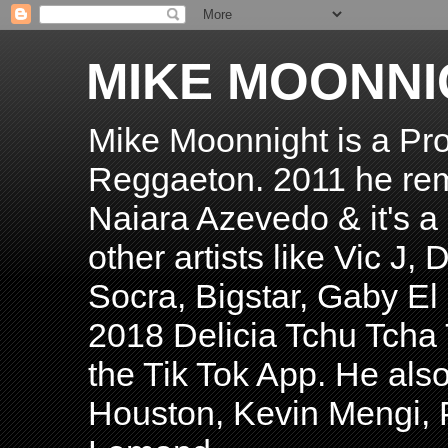
MIKE MOONNI
Mike Moonnight is a Pro
Reggaeton. 2011 he re
Naiara Azevedo & it's a H
other artists like Vic J
Socra, Bigstar, Gaby E
2018 Delicia Tchu Tcha 
the Tik Tok App. He als
Houston, Kevin Mengi, P