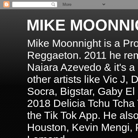
MIKE MOONNI
Mike Moonnight is a Pro
Reggaeton. 2011 he re
Naiara Azevedo & it's a H
other artists like Vic J
Socra, Bigstar, Gaby E
2018 Delicia Tchu Tcha 
the Tik Tok App. He als
Houston, Kevin Mengi, P