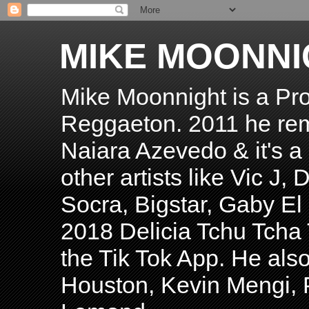
MIKE MOONNI
Mike Moonnight is a Pro
Reggaeton. 2011 he re
Naiara Azevedo & it's a H
other artists like Vic J
Socra, Bigstar, Gaby E
2018 Delicia Tchu Tcha 
the Tik Tok App. He als
Houston, Kevin Mengi, P