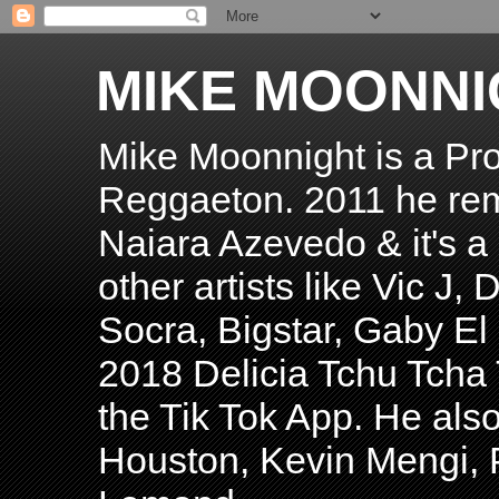
MIKE MOONNI
Mike Moonnight is a Pro
Reggaeton. 2011 he re
Naiara Azevedo & it's a H
other artists like Vic J
Socra, Bigstar, Gaby E
2018 Delicia Tchu Tcha 
the Tik Tok App. He als
Houston, Kevin Mengi, P