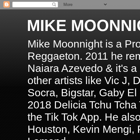
MIKE MOONNI
Mike Moonnight is a Pro
Reggaeton. 2011 he re
Naiara Azevedo & it's a H
other artists like Vic J
Socra, Bigstar, Gaby E
2018 Delicia Tchu Tcha 
the Tik Tok App. He als
Houston, Kevin Mengi, P