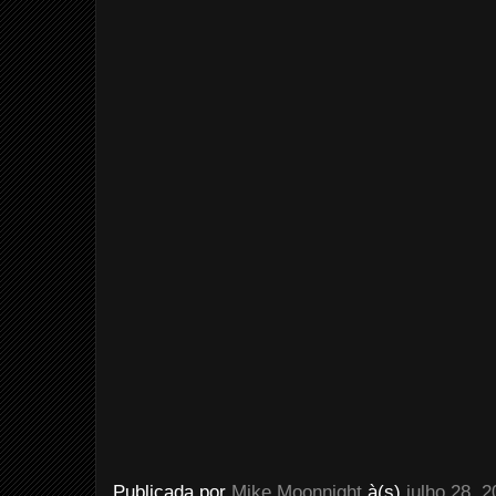
Publicada por
Mike Moonnight
à(s)
julho 28, 