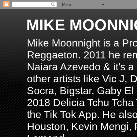
MIKE MOONNI
Mike Moonnight is a Pro
Reggaeton. 2011 he re
Naiara Azevedo & it's a H
other artists like Vic J
Socra, Bigstar, Gaby E
2018 Delicia Tchu Tcha 
the Tik Tok App. He als
Houston, Kevin Mengi, P