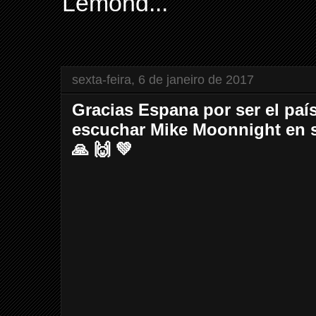
Lemond...
sexta-feira, 6 de janeiro de 2017
Gracias Espana por ser el paí
escuchar Mike Moonnight en s
🙏 🙌 💚