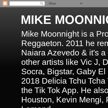
MIKE MOONNI
Mike Moonnight is a Pro
Reggaeton. 2011 he re
Naiara Azevedo & it's a H
other artists like Vic J
Socra, Bigstar, Gaby E
2018 Delicia Tchu Tcha 
the Tik Tok App. He als
Houston, Kevin Mengi, P