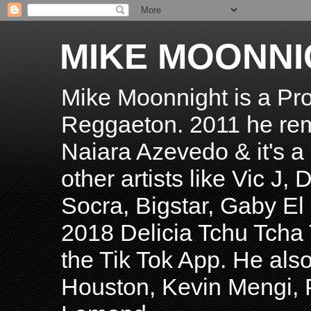
MIKE MOONNI
Mike Moonnight is a Pro
Reggaeton. 2011 he re
Naiara Azevedo & it's a H
other artists like Vic J
Socra, Bigstar, Gaby E
2018 Delicia Tchu Tcha 
the Tik Tok App. He als
Houston, Kevin Mengi, P